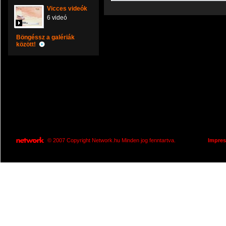
Vicces videók
6 videó
Böngéssz a galériák
között!
© 2007 Copyright Network.hu Minden jog fenntartva.
Impre