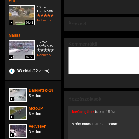
Ah!
16 éve
Látták:586
Nabucco
08:41
Értékeld!
Massa
16 éve
Kommentáld!
Látták:535
Nabucco
02:58
3/3
oldal (22 videó)
Balesetek+18
5 videó
Hozzászólások
MotoGP
kovács gábor
üzente
15 éve
6 videó
sirály mindenkinek ajánlom
Vegyesen
3 videó