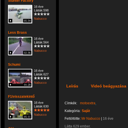
Stunter Factory
16 éve
Látták:598
Nabucco
05:34
Less Brass
16 éve
Látták:564
Nabucco
02:36
Schumi
16 éve
Látták:627
Nabucco
01:28
Leírás
Videó beágyazása
F1/visszatekintő
16 éve
Címkék:
motoextra
Látták:630
Kategória:
Saját
Nabucco
05:11
Feltöltötte:
Mr Nabucco
|
16 éve
Látta 629 ember.