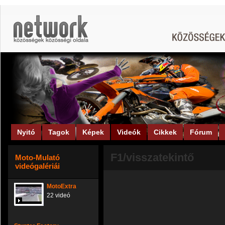
Nyitó
Tagok
Képek
Videók
Cikkek
Fórum
F1/visszatekintő
Moto-Mulató
videógalériái
MotoExtra
22 videó