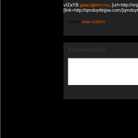
vIZaYB
gaacujpmccxu
, [url=http://n
[link=http://qmdoyttirjpw.com/]qmdoytti
Címkék:
bmw s1000 rr
Kommentáld!