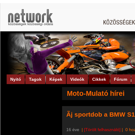
Nyitó
Tagok
Képek
Videók
Cikkek
Fórum
Moto-Mulató hírei
Ãj sportdob a BMW S
16 éve
|
[Törölt felhasználó]
|
0 ho